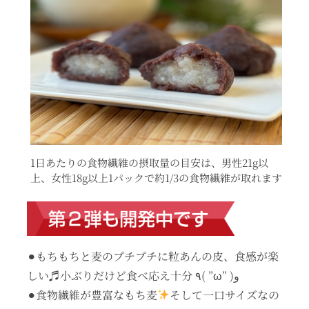
1日あたりの食物繊維の摂取量の目安は、男性21g以
上、女性18g以上1パックで約1/3の食物繊維が取れます
⚫︎もちもちと麦のプチプチに粒あんの皮、食感が楽
しい♬小ぶりだけど食べ応え十分 ٩( ”ω” )و
⚫︎食物繊維が豊富なもち麦
そして一口サイズなの