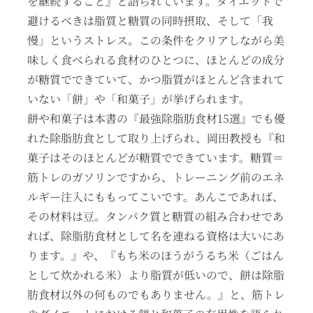
を継続すること』と語られています。ダイエットで
避けるべきは脂質と糖質の同時摂取、そして「我
慢」というストレス。この条件をクリアしながら美
味しく食べられる食材のひとつに、ほとんどの成分
が糖質でできていて、かつ脂質がほとんど含まれて
いない「餅」や「和菓子」が挙げられます。
餅や和菓子は本書の『最強除脂肪食材15選』でも優
れた除脂肪食として取り上げられ、岡田教授も『和
菓子はそのほとんどが糖質でできています。糖質＝
筋トレのガソリンですから、トレーニング前のエネ
ルギー注入にももってこいです。あんこであれば、
その材料は豆。タンパク質と糖質の組み合わせであ
れば、除脂肪食材として名を連ねる資格は大いにあ
ります。』や、『もち米のほうがうるち米（ごはん
として炊かれる米）より脂質が低いので、餅は除脂
肪食材以外の何ものでもありません。』と、筋トレ