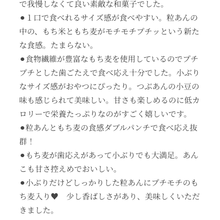
で我慢しなくて良い素敵な和菓子でした。
⚫︎１口で食べれるサイズ感が食べやすい。粒あんの
中の、もち米ともち麦がモチモチプチッという新た
な食感。たまらない。
⚫︎食物繊維が豊富なもち麦を使用しているのでプチ
プチとした歯ごたえで食べ応え十分でした。小ぶり
なサイズ感がおやつにぴったり。つぶあんの小豆の
味も感じられて美味しい。甘さも楽しめるのに低カ
ロリーで栄養たっぷりなのがすごく嬉しいです。
⚫︎粒あんともち麦の食感ダブルパンチで食べ応え抜
群！
⚫︎もち麦が歯応えがあって小ぶりでも大満足。あん
こも甘さ控えめでおいしい。
⚫︎小ぶりだけどしっかりした粒あんにプチモチのも
ち麦入り♥️ 少し香ばしさがあり、美味しくいただ
きました。