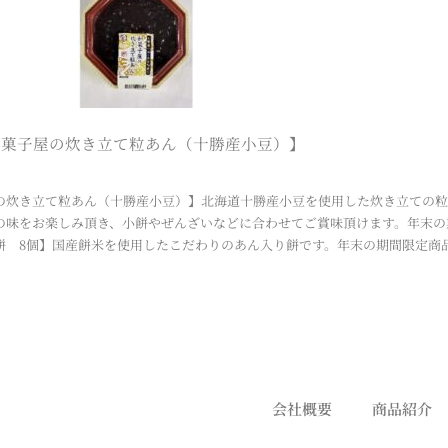
和菓子屋の炊き立て粒あん（十勝産小豆）】
の炊き立て粒あん（十勝産小豆）】北海道十勝産小豆を使用した炊き立ての粒
の味をお楽しみ頂き、小餅やぜんざいなどに合わせてご賞味頂けます。年末の
餅 8個】国産餅米を使用したこだわりのあん入り餅です。年末の期間限定商
会社概要
商品紹介