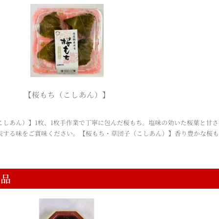
【桜もち（こしあん）】
こしあん）】1枚、1枚手作業で丁寧に包んだ桜もち。塩味の効いた桜葉と甘
表する味をご賞味ください。【桜もち・草団子（こしあん）】香り豊かな桜
商品