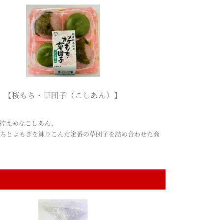
【桜もち・草団子（こしあん）】
さ控えめなこしあん、
もちとよもぎを練りこんだ定番の草団子を詰め合わせた商