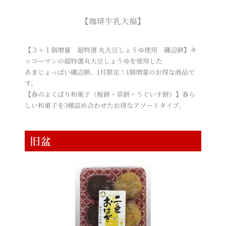
【珈琲牛乳大福】
【３＋１個増量 超特選 丸大豆しょうゆ使用 磯辺餅】キ
ッコーマンの超特選丸大豆しょうゆを使用した
あまじょっぱい磯辺餅。1月限定！1個増量のお得な商品で
す。
【春のよくばり和菓子（桜餅・草餅・うぐいす餅）】春ら
しい和菓子を3種詰め合わせたお得なアソートタイプ。
旧盆