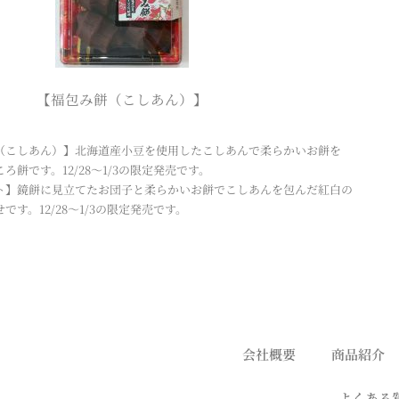
【福包み餅（こしあん）】
（こしあん）】北海道産小豆を使用したこしあんで柔らかいお餅を
ろ餅です。12/28～1/3の限定発売です。
ト】鏡餅に見立てたお団子と柔らかいお餅でこしあんを包んだ紅白の
です。12/28～1/3の限定発売です。
会社概要
商品紹介
よくある