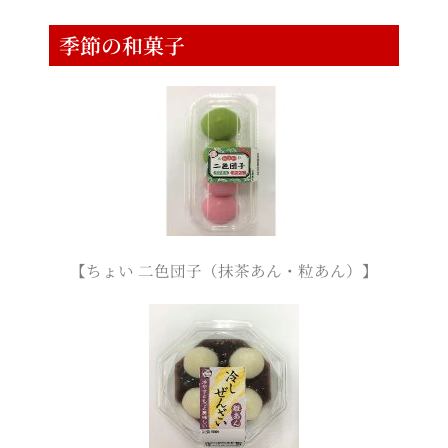
季節の和菓子
【ちょい 二色団子（抹茶あん・粒あん）】