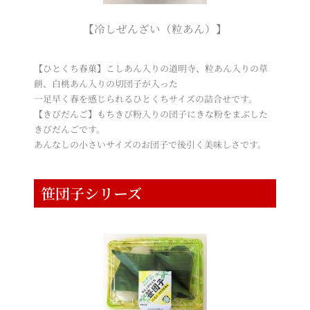
【冷しぜんざい（粒あん）】
【ひとくち春菓】こしあん入りの道明寺、粒あん入りの草
餅、白桃あん入りの切団子が入った
一足早く春を感じられるひとくちサイズの詰合せです。
【きびだんご】もちきび粉入りの団子にきな粉をまぶした
きびだんごです。
あんなしの小さいサイズのお団子で後引く美味しさです。
笹団子シリーズ