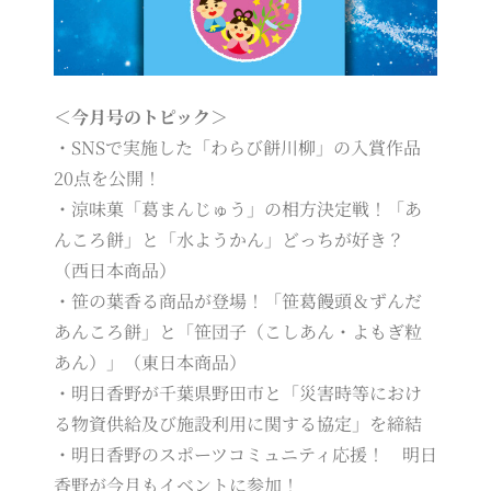
＜今月号のトピック＞
・SNSで実施した「わらび餅川柳」の入賞作品
20点を公開！
・涼味菓「葛まんじゅう」の相方決定戦！「あ
んころ餅」と「水ようかん」どっちが好き？
（西日本商品）
・笹の葉香る商品が登場！「笹葛饅頭＆ずんだ
あんころ餅」と「笹団子（こしあん・よもぎ粒
あん）」（東日本商品）
・明日香野が千葉県野田市と「災害時等におけ
る物資供給及び施設利用に関する協定」を締結
・明日香野のスポーツコミュニティ応援！ 明日
香野が今月もイベントに参加！