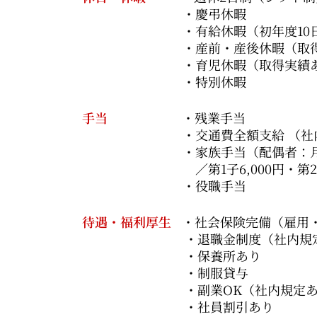
・慶弔休暇
・有給休暇（初年度10日
・産前・産後休暇（取得実
・育児休暇（取得実績あ
・特別休暇
手当
・残業手当
・交通費全額支給 （社内規
・家族手当（配偶者：月9,0
／第1子6,000円・第2子以降4
・役職手当
待遇・福利厚生
・社会保険完備（雇用
・退職金制度（社内規
・保養所あり
・制服貸与
・副業OK（社内規定
・社員割引あり