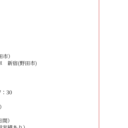
市）
宿(野田市)
：30
）
間）
績あり）