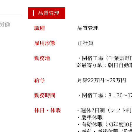
▎品質管理
労働
職種
品質管理
雇用形態
正社員
勤務地
・関宿工場（千葉県野田
※最寄り駅：朝日自動車 新
給与
月給22万円～29万円
勤務時間
・関宿工場：8：30～17
休日・休暇
・週休2日制（シフト制
・慶弔休暇
・有給休暇（初年度10日
・産前・産後休暇（取得実