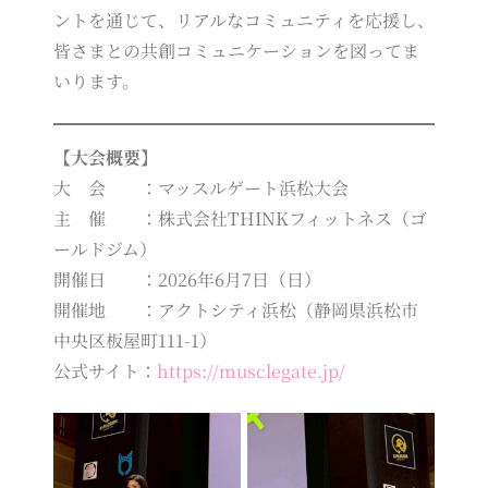
ントを通じて、リアルなコミュニティを応援し、
皆さまとの共創コミュニケーションを図ってま
いります。
【大会概要】
大 会 ：マッスルゲート浜松大会
主 催 ：株式会社THINKフィットネス（ゴ
ールドジム）
開催日 ：2026年6月7日（日）
開催地 ：アクトシティ浜松（静岡県浜松市
中央区板屋町111-1）
公式サイト：
https://musclegate.jp/