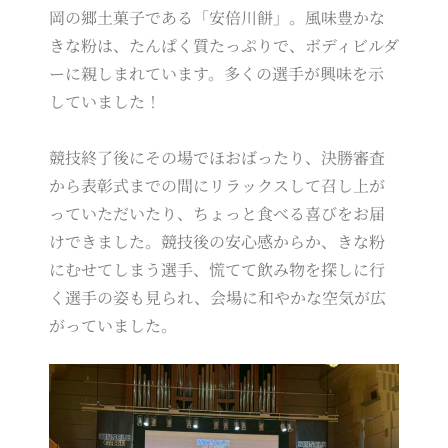
岡の郷土菓子である「安倍川餅」。風味豊かな
きな粉は、たんぱく質たっぷりで、ボディビルダ
ーに親しまれています。多くの選手が興味を示
していました！
競技終了後にその場でほおばったり、決勝審査
から表彰式までの間にリラックスして召し上が
っていただいたり、ちょっと食べる喜びをお届
けできました。競技後の安心感からか、きな粉
にむせてしまう選手、慌てて飲み物を探しに行
く選手の姿も見られ、会場に和やかな空気が広
がっていました。