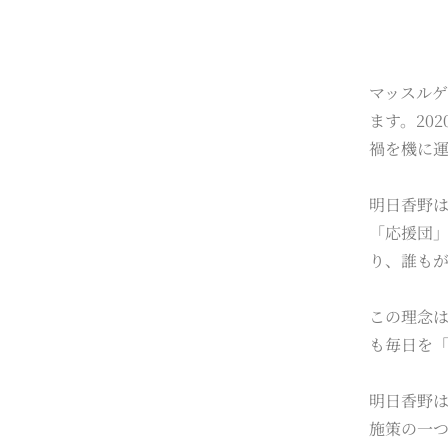
マッスルゲ
ます。20
禍を機に
明日香野
「応援団
り、誰も
この理念
も毎日を
明日香野は
施策の一