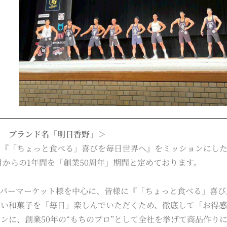
要 ブランド名「明日香野」＞
は『「ちょっと食べる」喜びを毎日世界へ』をミッションにし
11月からの1年間を「創業50周年」期間と定めております。
ーパーマーケット様を中心に、皆様に『「ちょっと食べる」喜び
しい和菓子を「毎日」楽しんでいただくため、徹底して「お得
ンに、創業50年の“もちのプロ”として全社を挙げて商品作り