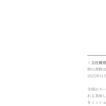
＜会社概
明日香野
2025年
全国のス
れる美味
をミッショ