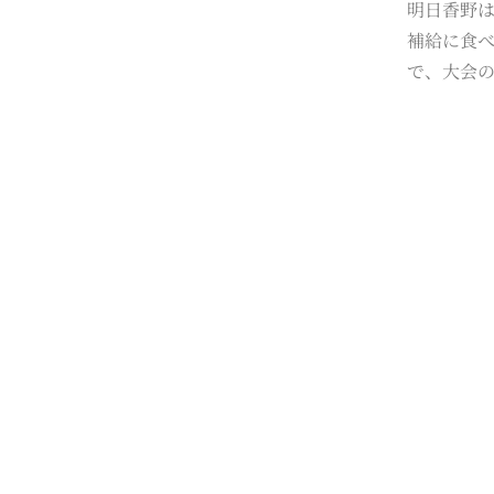
明日香野
補給に食
で、大会