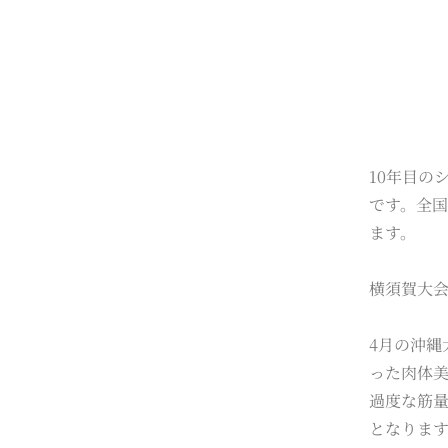
10年目の
です。全
ます。
横須賀大
4月の沖
った肉体
過度な筋
となりま