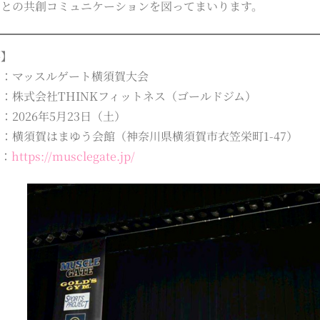
まとの共創コミュニケーションを図ってまいります。
要】
：マッスルゲート横須賀大会
株式会社THINKフィットネス（ゴールドジム）
2026年5月23日（土）
横須賀はまゆう会館（神奈川県横須賀市衣笠栄町1-47）
ト：
https://musclegate.jp/