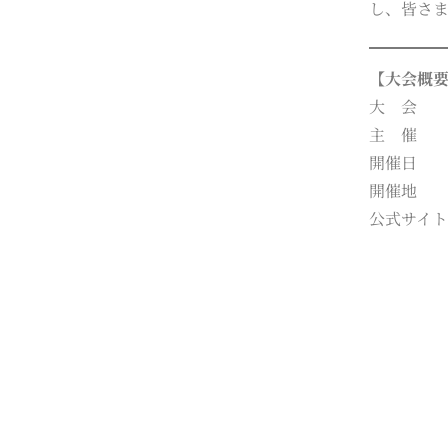
し、皆さ
【大会概
大 会 
主 催 ：
開催日 ：
開催地 ：
公式サイ