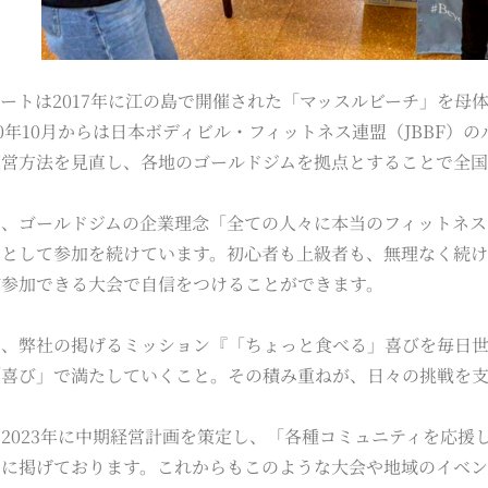
ートは2017年に江の島で開催された「マッスルビーチ」を母
20年10月からは日本ボディビル・フィットネス連盟（JBBF
運営方法を見直し、各地のゴールドジムを拠点とすることで全
は、ゴールドジムの企業理念「全ての人々に本当のフィットネス
」として参加を続けています。初心者も上級者も、無理なく続け
が参加できる大会で自信をつけることができます。
は、弊社の掲げるミッション『「ちょっと食べる」喜びを毎日
「喜び」で満たしていくこと。その積み重ねが、日々の挑戦を
2023年に中期経営計画を策定し、「各種コミュニティを応援
つに掲げております。これからもこのような大会や地域のイベン