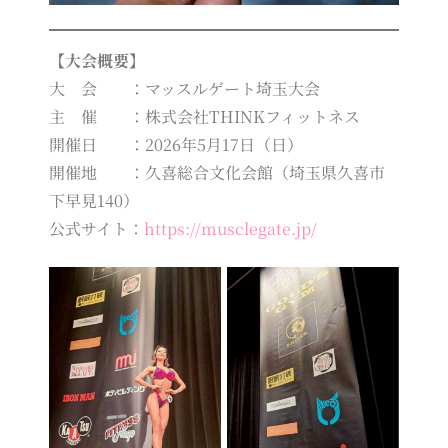
【大会概要】
大 会 ：マッスルゲート埼玉大会
主 催 ：株式会社THINKフィットネス
開催日 ：2026年5月17日（日）
開催地 ：久喜総合文化会館（埼玉県久喜市
下早見140）
公式サイト：
https://musclegate.jp/