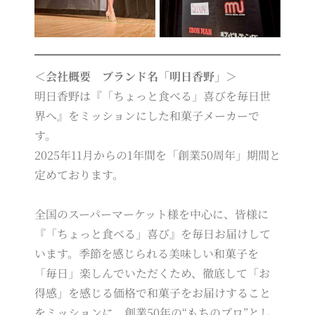
＜会社概要 ブランド名「明日香野」＞
明日香野は『「ちょっと食べる」喜びを毎日世
界へ』をミッションにした和菓子メーカーで
す。
2025年11月からの1年間を「創業50周年」期間と
定めております。
全国のスーパーマーケット様を中心に、皆様に
『「ちょっと食べる」喜び』を毎日お届けして
います。季節を感じられる美味しい和菓子を
「毎日」楽しんでいただくため、徹底して「お
得感」を感じる価格で和菓子をお届けすること
をミッションに、創業50年の“もちのプロ”とし