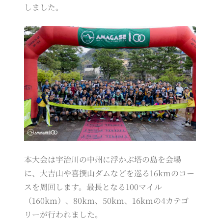
しました。
本大会は宇治川の中州に浮かぶ塔の島を会場
に、大吉山や喜撰山ダムなどを巡る16kmのコー
スを周回します。最長となる100マイル
（160km）、80km、50km、16kmの4カテゴ
リーが行われました。