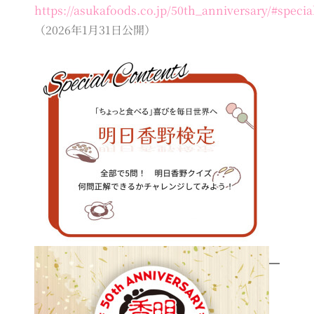
https://asukafoods.co.jp/50th_anniversary/#specia
（2026年1月31日公開）