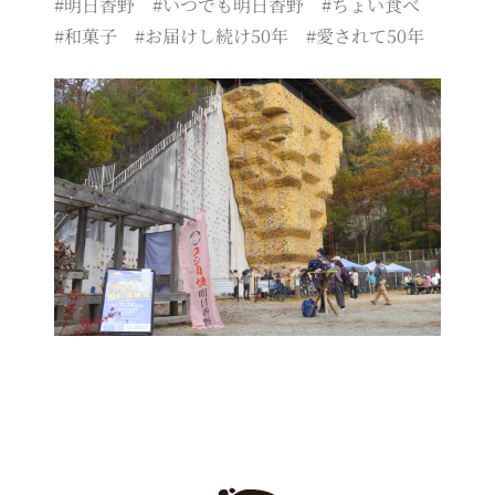
#明日香野 #いつでも明日香野 #ちょい食べ
#和菓子 #お届けし続け50年 #愛されて50年