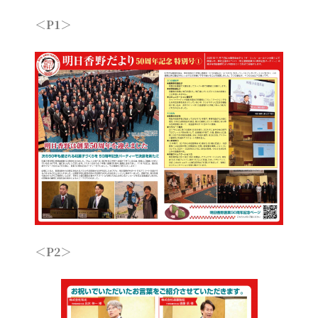
＜P1＞
＜P2＞