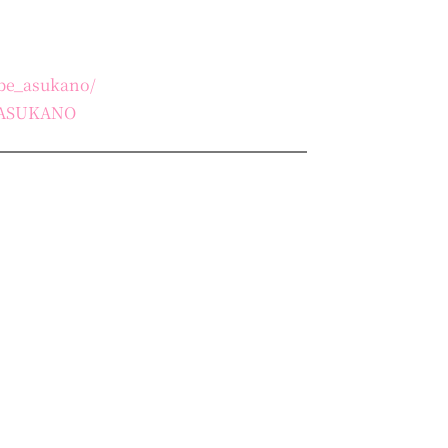
abe_asukano/
beASUKANO