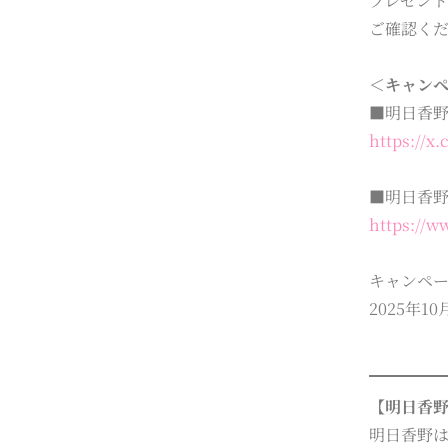
プレゼント
ご確認く
＜キャン
■明日香野
https://x
■明日香野【
https://
キャンペ
2025年1
【明日香
明日香野は