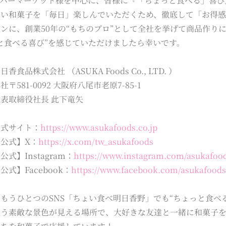
ーパーマーケット様を中心に、皆様に『「ちょっと食べる」喜び
しい和菓子を「毎日」楽しんでいただくため、徹底して「お得
ンに、創業50年の“もちのプロ”として全社を挙げて商品作り
と食べる喜び”を感じていただけましたら幸いです。
香食品株式会社 （ASUKA Foods Co., LTD. ）
〒581-0092 大阪府八尾市老原7-85-1
表取締役社長 此下竜矢
公式サイト：
https://www.asukafoods.co.jp
公式】X：
https://x.com/tw_asukafoods
式】Instagram：
https://www.instagram.com/asukafoo
式】Facebook：
https://www.facebook.com/asukafoods
もうひとつのSNS「ちょい食べ明日香野」でも“ちょっと食べ
う素敵な景色が見える場所で、大好きな友達と一緒に和菓子を