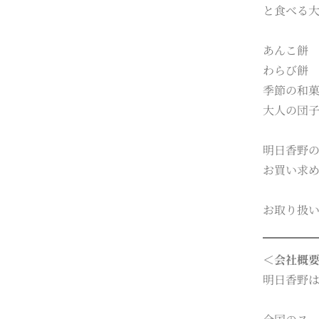
と食べる
あんこ餅
わらび餅
季節の和
大人の団
明日香野
お買い求
お取り扱
＜会社概
明日香野