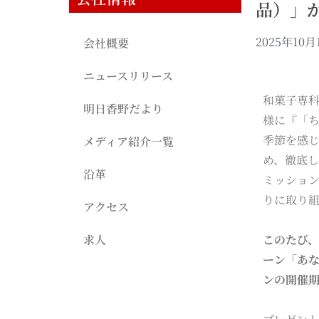
品）」が
2025年10月
会社概要
ニュースリリース
和菓子専
明日香野だより
様に『「
季節を感
メディア紹介一覧
め、徹底
沿革
ミッション
りに取り
アクセス
求人
このたび、
ーン「あ
ンの開催期