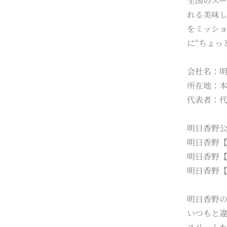
全国のス
れる美味
をミッショ
に“ちょっ
会社名：明日
所在地：本社
代表者：代
明日香野
明日香野【
明日香野【公
明日香野【公
明日香野の
いつもと違