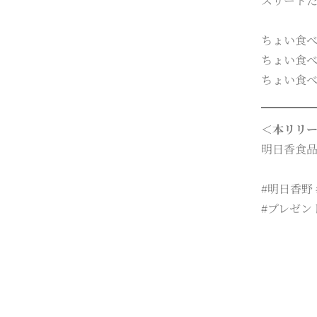
スリート
ちょい食べ
ちょい食べ明
ちょい食べ明
＜本リリ
明日香食品株式
#明日香野
#プレゼン