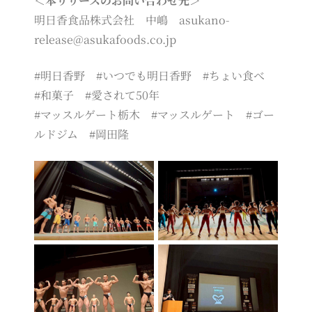
＜本リリースのお問い合わせ先＞
明日香食品株式会社 中嶋 asukano-
release@asukafoods.co.jp
#明日香野 #いつでも明日香野 #ちょい食べ
#和菓子 #愛されて50年
#マッスルゲート栃木 #マッスルゲート #ゴー
ルドジム #岡田隆