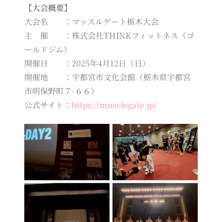
【大会概要】
大会名 ：マッスルゲート栃木大会
主 催 ：株式会社THINKフィットネス（ゴ
ールドジム）
開催日 ：2025年4月12日（日）
開催地 ：宇都宮市文化会館（栃木県宇都宮
市明保野町７-６６）
公式サイト：
https://musclegate.jp/