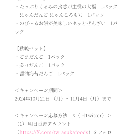
・たっぷりくるみの食感が主役の大福 1パック
・にゃんだんご にゃんころもち 1パック
・のび～るお餅が美味しいホッとぜんざい 1パ
ック
【秋暁セット】
・ごまだんご 1パック
・炙りだんご 1パック
・醤油海苔だんご 1パック
＜キャンペーン期間＞
2024年10月21日 （月）～11月4日（月）まで
＜キャンペーン応募方法 X（旧Twitter）＞
（1） 明日香野アカウント
（
https://X.com/tw_asukafoods
）をフォロ