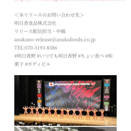
＜本リリースのお問い合わせ先＞
明日香食品株式会社
リリース配信担当・中嶋
asukano-release@asukafoods.co.jp
TEL:070-3193-8586
#明日香野 #いつでも明日香野 #ちょい食べ #和
菓子 #ボディビル