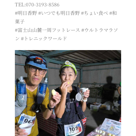
TEL:070-3193-8586
#明日香野 #いつでも明日香野 #ちょい食べ #和
菓子
#富士山山麓一周フットレース #ウルトラマラソ
ン #トレニックワールド