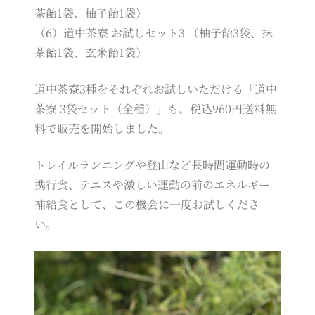
茶飴1袋、柚子飴1袋）
（6）道中茶寮 お試しセット3 （柚子飴3袋、抹
茶飴1袋、玄米飴1袋）
道中茶寮3種をそれぞれお試しいただける「道中
茶寮 3袋セット（全種）」も、税込960円送料無
料で販売を開始しました。
トレイルランニングや登山など長時間運動時の
携行食、テニスや激しい運動の前のエネルギー
補給食として、この機会に一度お試しくださ
い。