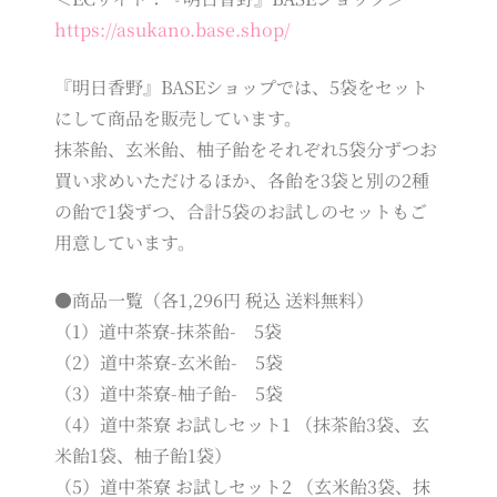
https://asukano.base.shop/
『明日香野』BASEショップでは、5袋をセット
にして商品を販売しています。
抹茶飴、玄米飴、柚子飴をそれぞれ5袋分ずつお
買い求めいただけるほか、各飴を3袋と別の2種
の飴で1袋ずつ、合計5袋のお試しのセットもご
用意しています。
●商品一覧（各1,296円 税込 送料無料）
（1）道中茶寮-抹茶飴- 5袋
（2）道中茶寮-玄米飴- 5袋
（3）道中茶寮-柚子飴- 5袋
（4）道中茶寮 お試しセット1 （抹茶飴3袋、玄
米飴1袋、柚子飴1袋）
（5）道中茶寮 お試しセット2 （玄米飴3袋、抹