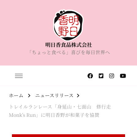
明日香食品株式会社
「ちょっと食べる」喜びを毎日世界へ
ホーム
ニュースリリース
トレイルランレース「身延山・七面山 修行走
Monk’s Run」に明日香野が和菓子を協賛