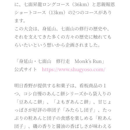
に、七面昇龍ロングコース（36km）と思親報恩
ショートコース（13km）の2つのコースがあり
ます。
この大会は、身延山、七面山の修行の歴史や、
それを支えてきた多くの方々の歴史に触れても
らいたいという想いから企画されました。
「身延山・七面山 修行走 Monk’s Run」
公式サイト
https://www.shugyoso.com/
明日香野が提供する和菓子は、看板商品の１
つ、コシ自慢のあんこ餅シリーズから袋入りの
「豆あんこ餅」、「よもぎあんこ餅」、甘じょ
っぱさが好評の串団子「みたらし団子」、たっ
ぷりの粒あんと団子の食感を楽しめる「粒あん
団子」、磯の香りと醤油の香ばしさが味わえる