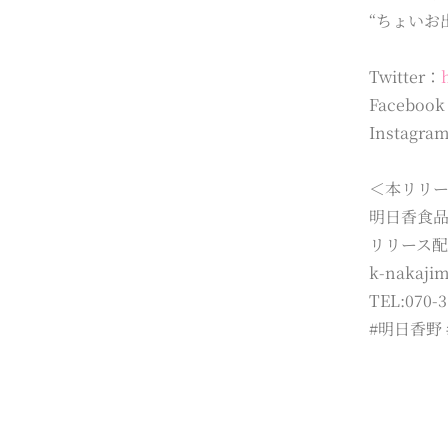
“ちょいお
Twitter：
Faceboo
Instagra
＜本リリ
明日香食
リリース
k-nakaji
TEL:070-3
#明日香野