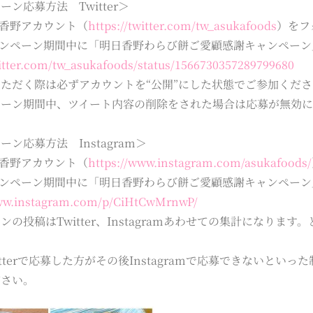
ーン応募方法 Twitter＞
日香野アカウント（
https://twitter.com/tw_asukafoods
）をフ
ャンペーン期間中に「明日香野わらび餅ご愛顧感謝キャンペー
witter.com/tw_asukafoods/status/1566730357289799680
ただく際は必ずアカウントを“公開”にした状態でご参加くだ
ペーン期間中、ツイート内容の削除をされた場合は応募が無効に
ーン応募方法 Instagram＞
日香野アカウント（
https://www.instagram.com/asukafoods/
ャンペーン期間中に「明日香野わらび餅ご愛顧感謝キャンペー
www.instagram.com/p/CiHtCwMrnwP/
ンの投稿はTwitter、Instagramあわせての集計になり
。
itterで応募した方がその後Instagramで応募できないと
ださい。