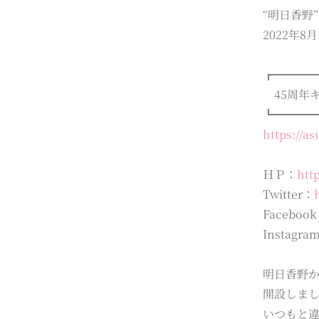
“明日香野
2022年
┏━━━
45周年
┗━━━
https://a
ＨＰ：
htt
Twitter：
Faceboo
Instagra
明日香野か
開設しま
いつもと