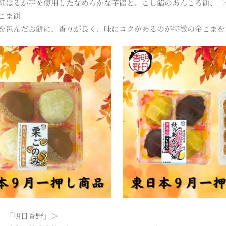
紅はるか芋を使用したなめらかな芋餡と、こし餡のあんころ餅、二
ごま餅
を包んだお餅に、香りが良く、味にコクがあるのが特徴の金ごまを
 「明日香野」＞