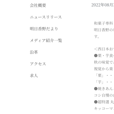
2022年08月
会社概要
ニュースリリース
和菓子専科
明日香野だより
明日香野の
す。
メディア紹介一覧
＜西日本お
沿革
●栗・芋食
秋の味覚で
アクセス
視覚から楽
「栗」・・
求人
「芋」・・
●焼きあん
コシ自慢の
●超特選 
キッコーマ