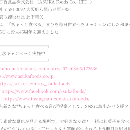
食品株式会社 （ASUKA Foods Co., LTD. ）
581-0092 大阪府八尾市老原7-85-1
表取締役社長 此下竜矢
”は、「ちょっと食べる」喜びを毎日世界へをミッションにした和菓
月15日に設立45周年を迎えました。
━━━━━━━━━━━┓
念キャンペーン実施中
━━━━━━━━━━━┛
ukano.hatenadiary.com/entry/2022/08/05/172636
s://www.asukafoods.co.jp
ttps://twitter.com/tw_asukafoods
：
https://www.facebook.com/asukafoods/
m：
https://www.instagram.com/asukafoods/
ら新たな“ちょっと食べる喜び”提案として、SNSにお出かけ支援
う素敵な景色が見える場所で、大好きな友達と一緒に和菓子を食べ
出かけ”や“ちょい旅して”たくさんの笑顔が生まれるよう明日香野は