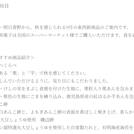
31日
・明日香野から、秋を感じられる9月の東西新商品のご案内です。
和菓子は全国のスーパーマーケット様でご購入いただけます。食を
すすめ商品紹介＞
べくらべ
ある「栗」と「芋」で秋を感じてください。
しんでいただけるように、見た目にもこだわりました。
・けしの実をまぶし食感を付けた生地に、栗粒入り栗あんを包みま
・紫色の生地にごまを練り込み、鹿児島県産の紅はるか芋あんを包
こ餅
白あんこ餅と、よもぎあんこ餅の表面を香ばしく焼き上げ、柔らか
丸大豆しょうゆ使用 磯辺餅
ン超特選丸大豆しょうゆを使用した自家製たれと、有明海産海苔を