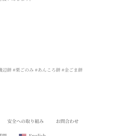
#磯辺餅 #栗ごのみ #あんころ餅 #金ごま餅
安全への取り組み
お問合わせ
質問
English