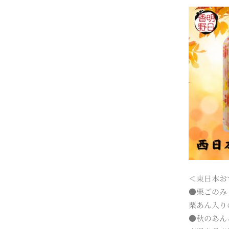
＜東日本お
●栗ごのみ
栗あん入り
●秋のあん