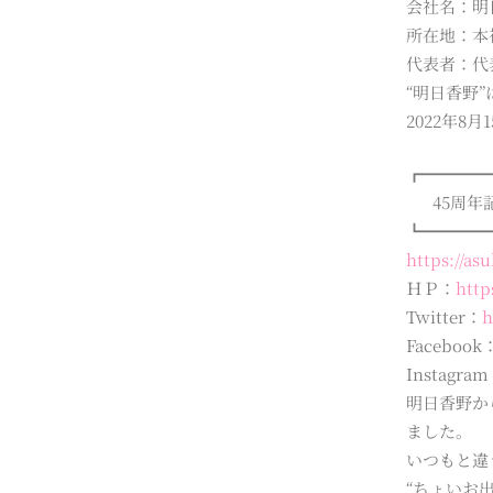
会社名：明日香
所在地：本社〒
代表者：代
“明日香野
2022年8
┏━━━━
45周年記
┗━━━━
https://as
ＨＰ：
http
Twitter：
h
Facebook
Instagra
明日香野か
ました。
いつもと違
“ちょいお