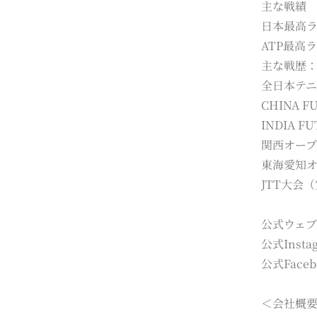
主な戦績
日本最高ラ
ATP最高
主な戦歴：
全日本テニ
CHINA 
INDIA 
関西オープ
東海愛知オ
JTT大会
公式ウェ
公式Inst
公式Face
＜会社概