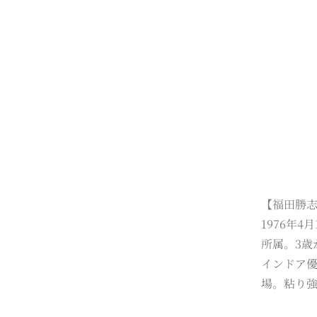
【福田勝
1976年
所属。3歳
インドア優
場。粘り