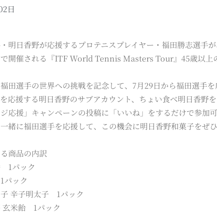
02日
・明日香野が応援するプロテニスプレイヤー・福田勝志選手が、
開催される『ITF World Tennis Masters Tour』
福田選手の世界への挑戦を記念して、7月29日から福田選手
トを応援する明日香野のサブアカウント、ちょい食べ明日香野を
ンジ応援」キャンペーンの投稿に「いいね」をするだけで参加
と一緒に福田選手を応援して、この機会に明日香野和菓子をぜ
する商品の内訳
 1パック
1パック
子 辛子明太子 1パック
 玄米飴 1パック