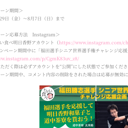
ペーン期間＞
7月29日（金）～8月7日（日）まで
ーン応募方法 Instagram＞
ょい食べ明日香野アカウント（
https://www.instagram.com/c
ャンペーン期間中に「福田選手シニア世界選手権チャレンジ応
www.instagram.com/p/CgmK83uv_z8/
ただく際は必ずアカウントを“公開”にした状態でご参加くだ
ペーン期間中、コメント内容の削除をされた場合は応募が無効