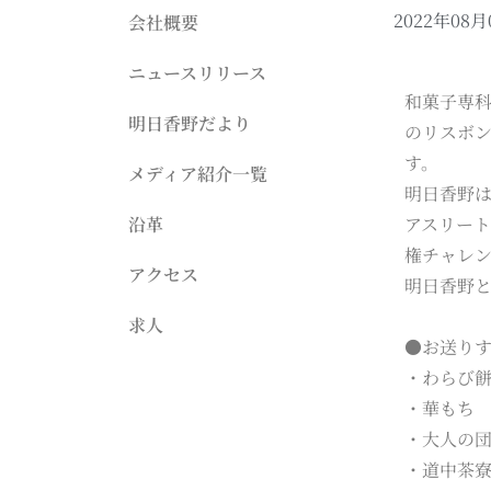
2022年08月
会社概要
ニュースリリース
和菓子専科
明日香野だより
のリスボンで
す。
メディア紹介一覧
明日香野は
沿革
アスリー
権チャレ
アクセス
明日香野
求人
●お送り
・わらび餅
・華もち 
・大人の団
・道中茶寮