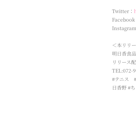
Twitter：
Faceboo
Instagra
＜本リリ
明日香食
リリース
TEL:072-9
#テニス 
日香野 #