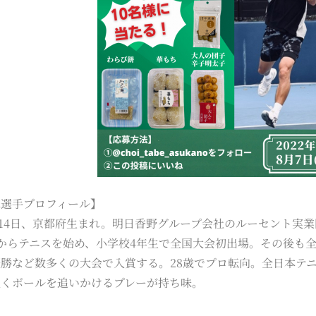
志選手プロフィール】
4月14日、京都府生まれ。明日香野グループ会社のルーセント
からテニスを始め、小学校4年生で全国大会初出場。その後も
勝など数多くの大会で入賞する。28歳でプロ転向。全日本テニ
強くボールを追いかけるプレーが持ち味。