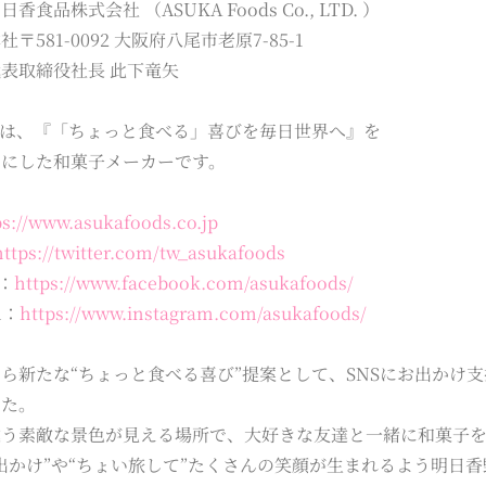
香食品株式会社 （ASUKA Foods Co., LTD. ）
〒581-0092 大阪府八尾市老原7-85-1
表取締役社長 此下竜矢
”は、『「ちょっと食べる」喜びを毎日世界へ』を
ンにした和菓子メーカーです。
ps://www.asukafoods.co.jp
https://twitter.com/tw_asukafoods
k：
https://www.facebook.com/asukafoods/
m：
https://www.instagram.com/asukafoods/
ら新たな“ちょっと食べる喜び”提案として、SNSにお出かけ
した。
違う素敵な景色が見える場所で、大好きな友達と一緒に和菓子
出かけ”や“ちょい旅して”たくさんの笑顔が生まれるよう明日