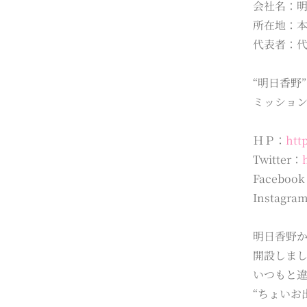
会社名：明日
所在地：本社
代表者：代
“明日香野
ミッショ
ＨＰ：
htt
Twitter：
Faceboo
Instagra
明日香野か
開設しま
いつもと
“ちょいお