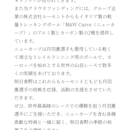
ォトブックが送られてきます。
また当クラウドファンディングには、グループ企
業の株式会社ルーセントからもイタリア製の軽
量トレッキングポール「N&W Curve（ニューカ
ーブ）」のアルミ製とカーボン製の2種を提供し
ています。
ニューカーブは丹羽薫選手も愛用している軽く
て頑丈なトレイルランニング用のポールで、ヨ
ーロッパを始めとする世界の山岳レースで数多
くの実績をあげております。
明日香野はこれからもルーセントともども丹羽
薫選手の挑戦を応援、活動の支援をさせていた
だきます。
ぜひ、世界最高峰のレースでの優勝を狙う丹羽薫
選手にご支援いただき、ニューカーブを含む各種
素敵な特典と一緒に届く、明日香野の季節の和