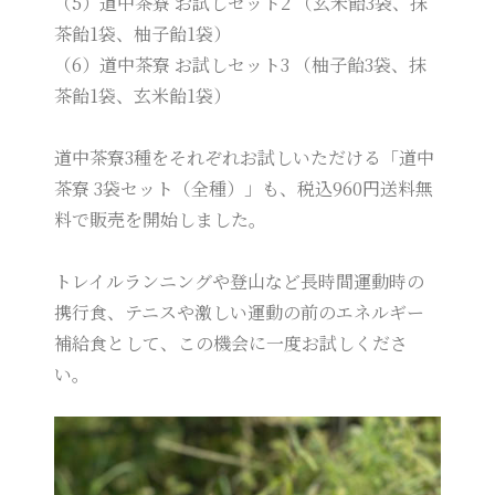
（5）道中茶寮 お試しセット2 （玄米飴3袋、抹
茶飴1袋、柚子飴1袋）
（6）道中茶寮 お試しセット3 （柚子飴3袋、抹
茶飴1袋、玄米飴1袋）
道中茶寮3種をそれぞれお試しいただける「道中
茶寮 3袋セット（全種）」も、税込960円送料無
料で販売を開始しました。
トレイルランニングや登山など長時間運動時の
携行食、テニスや激しい運動の前のエネルギー
補給食として、この機会に一度お試しくださ
い。