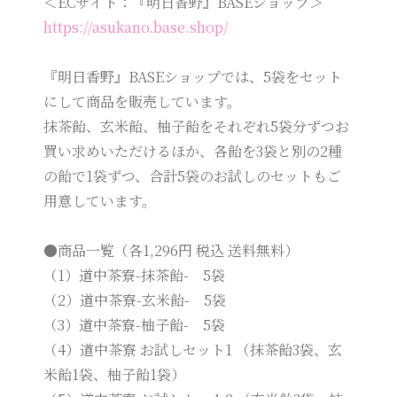
＜ECサイト：『明日香野』BASEショップ＞
https://asukano.base.shop/
『明日香野』BASEショップでは、5袋をセット
にして商品を販売しています。
抹茶飴、玄米飴、柚子飴をそれぞれ5袋分ずつお
買い求めいただけるほか、各飴を3袋と別の2種
の飴で1袋ずつ、合計5袋のお試しのセットもご
用意しています。
●商品一覧（各1,296円 税込 送料無料）
（1）道中茶寮-抹茶飴- 5袋
（2）道中茶寮-玄米飴- 5袋
（3）道中茶寮-柚子飴- 5袋
（4）道中茶寮 お試しセット1 （抹茶飴3袋、玄
米飴1袋、柚子飴1袋）