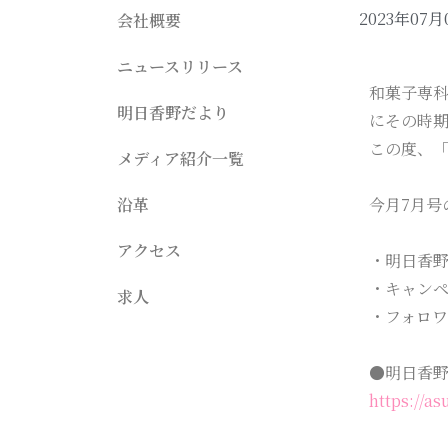
2023年07月
会社概要
ニュースリリース
和菓子専
明日香野だより
にその時
この度、「
メディア紹介一覧
沿革
今月7月号
アクセス
・明日香野
・キャン
求人
・フォロ
●明日香野
https://a