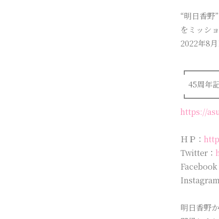
“明日香野
をミッシ
2022年
┏━━━
45周年
┗━━━
https://a
ＨＰ：
htt
Twitter：
Faceboo
Instagra
明日香野か