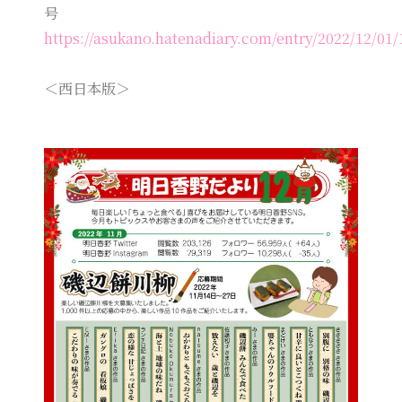
号
https://asukano.hatenadiary.com/entry/2022/12/01
＜西日本版＞