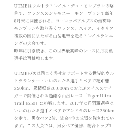
UTMBはウルトラトレイル・デュ・モンブランの略
称で、フランスのシャモニー＝モン＝ブランで毎年
8月末に開催される、ヨーロッパアルプスの最高峰
モンブランを取り巻くフランス、スイス、イタリア
複数の国にまたがる山岳地帯を走るトレイルランニ
ングの大会です。
昨年に引き続き、この世界最高峰のレースに丹羽薫
選手は再挑戦します。
UTMBの次は同じく弊社がサポートする世界的ウル
トラランナー・いいのわたる選手とペアで総距離
250km、累積標高20,000mにおよぶスイスのアイ
ガーで開催される過酷な山岳レース「Eiger Ultra
Trail E250」に挑戦します。2017年に丹羽薫選手は
いいのわたる選手とペアでアンドラのレース250km
を走り、男女ペア2位、総合4位の成績を残されてい
ます。この大会では、男女ペア優勝、総合トップ3