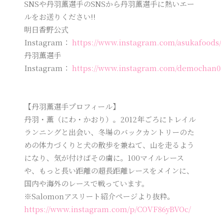
SNSや丹羽薫選手のSNSから丹羽薫選手に熱いエー
ルをお送りください!!
明日香野公式
Instagram：
https://www.instagram.com/asukafoods
丹羽薫選手
Instagram：
https://www.instagram.com/demochan0
【丹羽薫選手プロフィール】
丹羽・薫（にわ・かおり）。2012年ごろにトレイル
ランニングと出会い、冬場のバックカントリーのた
めの体力づくりと犬の散歩を兼ねて、山を走るよう
になり、気が付けばその虜に。100マイルレース
や、もっと長い距離の超長距離レースをメインに、
国内や海外のレースで戦っています。
※Salomonアスリート紹介ページより抜粋。
https://www.instagram.com/p/COVF86yBVOc/