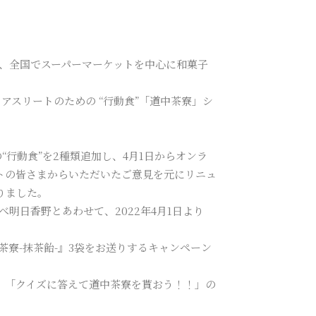
、全国でスーパーマーケットを中心に和菓子
アスリートのための “行動食”「道中茶寮」シ
“行動食”を2種類追加し、4月1日からオンラ
トの皆さまからいただいたご意見を元にリニュ
りました。
明日香野とあわせて、2022年4月1日より
寮-抹茶飴-』3袋をお送りするキャンペーン
後、「クイズに答えて道中茶寮を貰おう！！」の