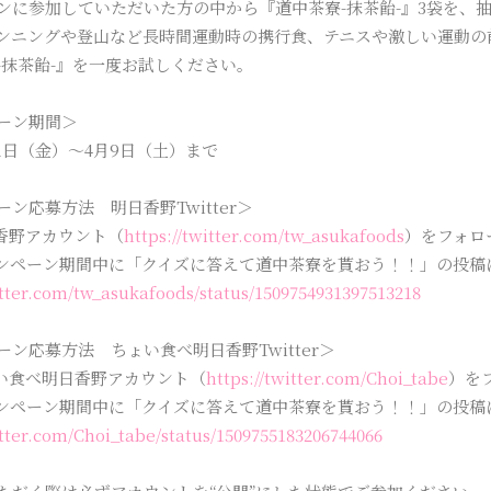
ンに参加していただいた方の中から『道中茶寮-抹茶飴-』3袋を、抽
ンニングや登山など長時間運動時の携行食、テニスや激しい運動の
-抹茶飴-』を一度お試しください。
ーン期間＞
月1日（金）～4月9日（土）まで
ン応募方法 明日香野Twitter＞
日香野アカウント（
https://twitter.com/tw_asukafoods
）をフォロ
ャンペーン期間中に「クイズに答えて道中茶寮を貰おう！！」の投稿
itter.com/tw_asukafoods/status/1509754931397513218
ーン応募方法 ちょい食べ明日香野Twitter＞
ょい食べ明日香野アカウント（
https://twitter.com/Choi_tabe
）を
ャンペーン期間中に「クイズに答えて道中茶寮を貰おう！！」の投稿
itter.com/Choi_tabe/status/1509755183206744066