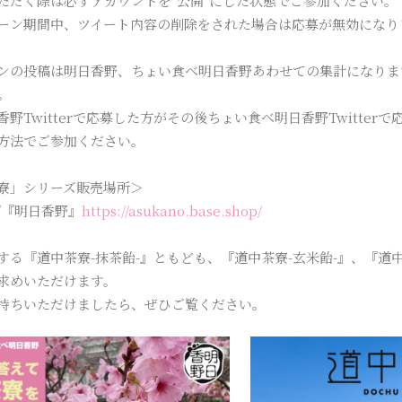
ただく際は必ずアカウントを“公開”にした状態でご参加ください。
ーン期間中、ツイート内容の削除をされた場合は応募が無効になり
ンの投稿は明日香野、ちょい食べ明日香野あわせての集計になりま
。
香野Twitterで応募した方がその後ちょい食べ明日香野Twitte
方法でご参加ください。
寮」シリーズ販売場所＞
プ『明日香野』
https://asukano.base.shop/
する『道中茶寮-抹茶飴-』ともども、『道中茶寮-玄米飴-』、『道
求めいただけます。
持ちいただけましたら、ぜひご覧ください。