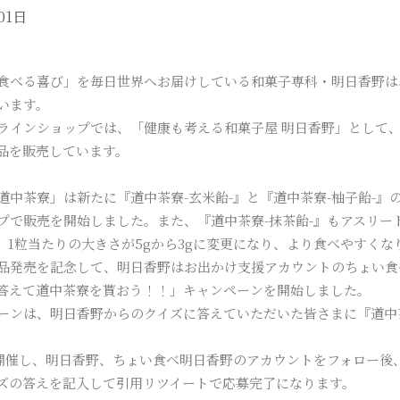
01日
食べる喜び」を毎日世界へお届けしている和菓子専科・明日香野は
います。
ラインショップでは、「健康も考える和菓子屋 明日香野」として、
品を販売しています。
道中茶寮」は新たに『道中茶寮-玄米飴-』と『道中茶寮-柚子飴-』の
プで販売を開始しました。また、『道中茶寮-抹茶飴-』もアスリー
、1粒当たりの大きさが5gから3gに変更になり、より食べやすくな
品発売を記念して、明日香野はお出かけ支援アカウントのちょい食べ
答えて道中茶寮を貰おう！！」キャンペーンを開始しました。
ーンは、明日香野からのクイズに答えていただいた皆さまに『道中茶
erで開催し、明日香野、ちょい食べ明日香野のアカウントをフォロー
ズの答えを記入して引用リツイートで応募完了になります。