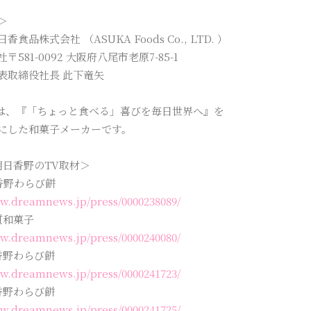
＞
食品株式会社 （ASUKA Foods Co., LTD. ）
581-0092 大阪府八尾市老原7-85-1
表取締役社長 此下竜矢
“は、『「ちょっと食べる」喜びを毎日世界へ』を
にした和菓子メーカーです。
 明日香野のTV取材＞
香野わらび餅
ww.dreamnews.jp/press/0000238089/
質和菓子
ww.dreamnews.jp/press/0000240080/
香野わらび餅
ww.dreamnews.jp/press/0000241723/
香野わらび餅
ww.dreamnews.jp/press/0000241725/