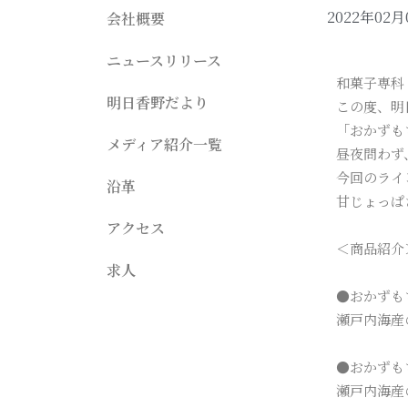
2022年02月
会社概要
ニュースリリース
和菓子専科
明日香野だより
この度、明
「おかずも
メディア紹介一覧
昼夜問わず
今回のライ
沿革
甘じょっぱ
アクセス
＜商品紹介
求人
●おかずも
瀬戸内海産
●おかずも
瀬戸内海産