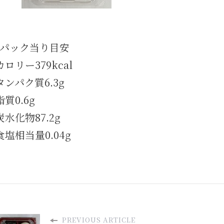
1パック当り目安
カロリー379kcal
タンパク質6.3g
脂質0.6g
炭水化物87.2g
食塩相当量0.04g
PREVIOUS ARTICLE